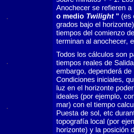
Anochecer se refieren a 
o medio
Twilight
"
(es 
grados bajo el horizonte
tiempos del comienzo d
terminan al anochecer, e
Todos los cálculos son p
tiempos reales de Salida 
embargo, dependerá de l
Condiciones iniciales, qu
luz en el horizonte poder
ideales (por ejemplo, co
mar) con el tiempo calcul
Puesta de sol, etc duran
topografía local (por ej
horizonte) y la posición