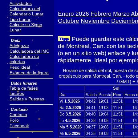
Actividades
Calculadora del
Enero 2026
Febrero
Marzo
Abr
Calendario Lunar
Tipo Lunar
Octubre
Noviembre
Deciembr
Calcule su Signo
Lunar
Puede guardar este cálcu
Dieta
de Montreal, Can. con las tecl
Adelgazar
Calculadora del IMC
(o en un sitio web) enlace y l
Calculadora de
rápidamente. Ideal por ejemplo
calorías
Peso ideal
Horario de salida del sol, puesta de so
Examen de la figura
crepúsculo para Montreal, Can. - todo
/ GMT) +-
Datos lunares
Tabla de fases
Sol
lunares
Dia
Salida
Puesta
Pico
Horas d
Salidas y Puestas
Vi
1.5.2026
04:42
19:01
11:51
14:
Sa
2.5.2026
04:41
19:03
11:51
14:
Contacto
Do
3.5.2026
04:40
19:04
11:51
14:
Contacto
Foro
Lu
4.5.2026
04:38
19:05
11:51
14:
Facebook
Ma
5.5.2026
04:37
19:06
11:51
14:
Mi
6.5.2026
04:35
19:08
11:51
14: