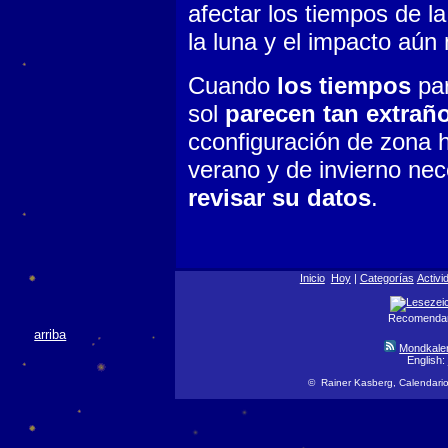
afectar los tiempos de la
la luna y el impacto aún
Cuando
los tiempos
pa
sol
parecen tan extrañ
cconfiguración de zona h
verano y de invierno ne
revisar su datos
.
Inicio
Hoy
|
Categorías
Activi
Recomendar 
arriba
Mondkale
English:
© Rainer Kasberg, Calendario