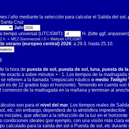
mes / año mediante la selección para calcular el Salida del sol,
. Santa Cruz
Jahr
 a tiempo universal (UTC/GMT):
H. (bitte ggf. anpassen
 2 h. = MEZ-Sommerzeit / 0 = Weltzeit UTC/GMT
de verano (europeo central) 2026
: a 29.3. hasta 25.10.
g:
 de la hora de
puesta de sol, puesta de sol, luna, puesta de l
te exacto a sobre minutos + - 1. Los tiempos de la madrugada 
se refieren a la llamada "crepúsculo náutico
o medio
Twilight
sol es de 12 grados bajo el horizonte). Teniendo en cuenta son 
l comienzo de la madrugada en la mañana y terminan al anoche
cálculos son para el
nivel del mar
. Los tiempos reales de Salida
sol, etc, sin embargo, dependerá de la atmósfera impredecible
 iniciales, que afectan a la refracción de la luz en el horizonte
jo condiciones ideales (por ejemplo, con una visión más clara e
po calculado para la salida del sol o Puesta de sol, etc durante