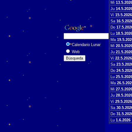
Mi
13.5.202
Ju
14.5.202
Vi
15.5.2026
Sa
16.5.202
Do
17.5.202
Lu
18.5.202
Ma
19.5.202
Calendario Lunar
Mi
20.5.202
Web
Ju
21.5.202
Vi
22.5.2026
Sa
23.5.202
Do
24.5.202
Lu
25.5.202
Ma
26.5.202
Mi
27.5.202
Ju
28.5.202
Vi
29.5.2026
Sa
30.5.202
Do
31.5.202
Lu
1.6.2026