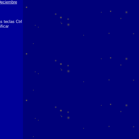
eciembre
 teclas Ctrl
ficar