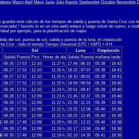
ebrero
Marzo
Abril
Mayo
Junio
Julio
Agosto
Septiembre
Octubre
Noviembre
D
guardar este cálculo de los tiempos de salida y puesta de Santa Cruz con las
arcador / favorito (o en un sitio web) enlace y luego volver de nuevo, o modi
Ideal por ejemplo, para la planificación de viajes
lida del sol, puesta de sol, salida y puesta de la luna, el crepúsculo
nta Cruz - todo el tiempo Tiempo Universal (UTC / GMT) +-4 H.
Sol
Luna
Crepúsculo
Salida
Puesta
Pico
Horas de dia
Salida
Puesta
mañana
tarde
06:26
17:53
12:10
11:27 h.
17:44
06:15
05:38
18:42
06:27
17:53
12:10
11:26 h.
18:25
07:07
05:38
18:41
06:27
17:52
12:10
11:25 h.
19:10
08:01
05:38
18:41
06:27
17:52
12:10
11:25 h.
19:59
08:54
05:39
18:40
06:28
17:51
12:10
11:24 h.
20:51
09:47
05:39
18:40
06:28
17:51
12:09
11:23 h.
21:45
10:37
05:39
18:40
06:28
17:51
12:09
11:22 h.
22:39
11:23
05:39
18:39
06:28
17:50
12:09
11:22 h.
23:32
12:06
05:40
18:39
06:29
17:50
12:09
11:21 h.
00:25
12:45
05:40
18:39
6
06:29
17:49
12:09
11:20 h.
00:25
13:22
05:40
18:38
6
06:29
17:49
12:09
11:19 h.
01:17
13:58
05:40
18:38
6
06:30
17:49
12:09
11:19 h.
02:10
14:35
05:41
18:38