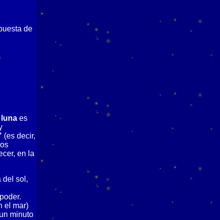
 puesta de
)
a luna
es
y
"
(es decir,
los
cer, en la
 del sol,
 poder.
n el mar)
 un minuto