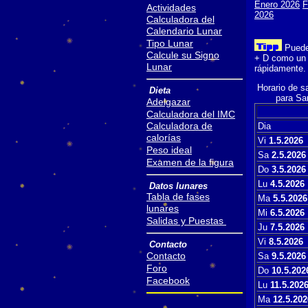
Enero 2026
F
Actividades
2026
Calculadora del
Calendario Lunar
Tipo Lunar
Puede 
Calcule su Signo
+ D como un m
Lunar
rápidamente. 
Horario de sa
Dieta
para Sa
Adelgazar
Calculadora del IMC
Calculadora de
Dia
calorías
Vi
1.5.2026
Peso ideal
Sa
2.5.2026
Examen de la figura
Do
3.5.2026
Lu
4.5.2026
Datos lunares
Tabla de fases
Ma
5.5.2026
lunares
Mi
6.5.2026
Salidas y Puestas
Ju
7.5.2026
Vi
8.5.2026
Contacto
Contacto
Sa
9.5.2026
Foro
Do
10.5.202
Facebook
Lu
11.5.202
Ma
12.5.202