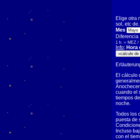
Elige otra 
sol, etc de
Mes
Diferencia
1 h. = MEZ /
Info
:
Hora 
Erläuterun
El cálculo
generalmen
Anochecer 
cuando el 
tiempos de
noche.
Todos los 
puesta de 
Condiciones
Incluso ba
con el tiem