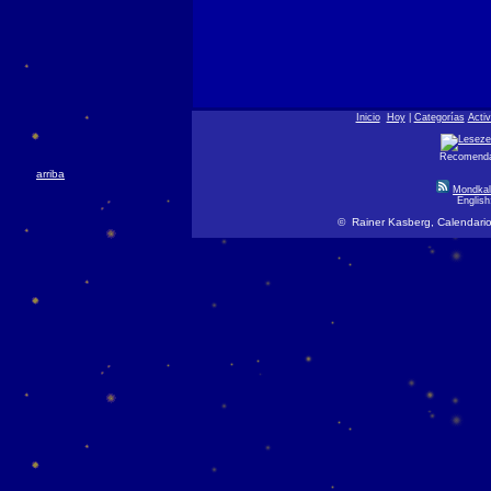
Inicio
Hoy
|
Categorías
Acti
Recomendar
arriba
Mondkal
Englis
© Rainer Kasberg, Calendario