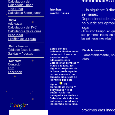
medicinales a
Calculadora del
Calendario Lunar
Tipo Lunar
hierbas
- - la siguiente 0 d
Calcule su Signo Lunar
medicinales
semanas:
Dependiendo de si v
Dieta
no puede ser apropi
Adelgazar
lugar
Calculadora del IMC
Calculadora de calorías
(Al mismo tiempo, en qu
sus primeros frutos, en 
Peso ideal
las primeras nevadas)
Examen de la figura
Datos lunares
Estos son los
Tabla de fases lunares
Día de la semana
próximos Fechas en el
Salidas y Puestas
calendario lunar son
Lamentablemente, no 
especialmente
días
adecuados para
Contacto
Coleccionar semillas y
Contacto
frutos a la luna. En
Foro
algunos proyectos de
la Luna puede ayudar
Facebook
de dos maneras: en
algunos días. Esto se
identifica por este
signo: :
. El
elemento de menú "
"
actividades
" o el
botón "Atrás" del
navegador se vuelve a
Selección de todas las
actividades relativas a
las normas de la luna.
próximos días inad