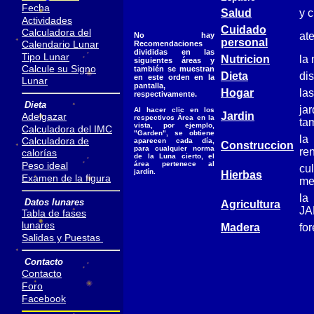
Fecha
Salud
y 
Actividades
Cuidado
Calculadora del
ate
No hay
personal
Calendario Lunar
Recomendaciones
divididas en las
Tipo Lunar
Nutricion
la 
siguientes áreas y
Calcule su Signo
también se muestran
Dieta
dis
en este orden en la
Lunar
pantalla,
Hogar
las
respectivamente.
Dieta
ja
Al hacer clic en los
Jardin
Adelgazar
respectivos Área en la
ta
vista, por ejemplo,
Calculadora del IMC
"Garden", se obtiene
la
Calculadora de
aparecen cada día,
Construccion
para cualquier norma
re
calorías
de la Luna cierto, el
área pertenece al
Peso ideal
cu
jardín.
Hierbas
Examen de la figura
me
la
Datos lunares
Agricultura
JA
Tabla de fases
lunares
Madera
fo
Salidas y Puestas
Contacto
Contacto
Foro
Facebook