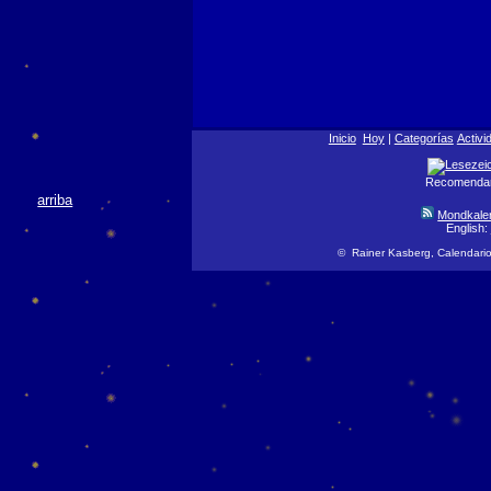
Inicio
Hoy
|
Categorías
Activi
Recomendar 
arriba
Mondkale
English:
© Rainer Kasberg, Calendario