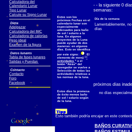
Calculadora del
- - la siguiente 0 d
Calendario Lunar
semanas:
Tipo Lunar
Calcule su Signo Lunar
Estos son los
Día de la semana
próximos Fechas en el
Dieta
calendario lunar son
Lamentablemente, no 
Adelgazar
especialmente
días
adecuados para baño
Calculadora del IMC
de sol / solario a la
Calculadora de calorías
luna. En algunos
proyectos de la Luna
Peso ideal
puede ayudar de dos
Examen de la figura
maneras: en algunos
días. Esto se identifica
Datos lunares
por este signo: :
. El
Tabla de fases lunares
elemento de menú "
"
actividades
" o el
Salidas y Puestas
botón "Atrás" del
navegador se vuelve a
Contacto
Selección de todas las
Contacto
actividades relativas a
las normas de la luna.
Foro
Facebook
próximos días inad
Estos días la promesa
no días especialmen
de éxito menos baño
de sol / solario según
de la luna.
Esto también podría encajar en este context
BAÑOS CURATI
BAÑOS ESTIMU