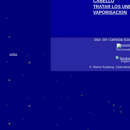
CABELLO
TRATAR LOS UN
VAPORISACION
Inicio
Hoy
|
Categorías
Acti
Recomendar
arriba
Mondkal
Englis
© Rainer Kasberg, Calendario