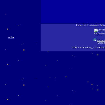
Inicio
Hoy
|
Categorías
Acti
Recomendar
arriba
Mondkal
Englis
© Rainer Kasberg, Calendario