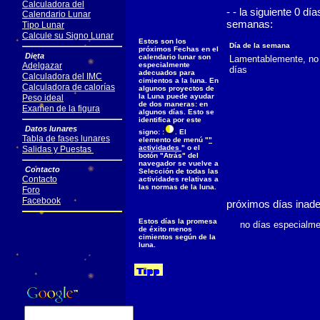
Calculadora del
- - la siguiente 0 d
Calendario Lunar
semanas:
Tipo Lunar
Calcule su Signo Lunar
Estos son los
Día de la semana
próximos Fechas en el
Dieta
calendario lunar son
Lamentablemente, no 
Adelgazar
especialmente
días
adecuados para
Calculadora del IMC
cimientos a la luna. En
Calculadora de calorías
algunos proyectos de
la Luna puede ayudar
Peso ideal
de dos maneras: en
Examen de la figura
algunos días. Esto se
identifica por este
Datos lunares
signo: :
. El
Tabla de fases lunares
elemento de menú "
"
actividades
" o el
Salidas y Puestas
botón "Atrás" del
navegador se vuelve a
Contacto
Selección de todas las
Contacto
actividades relativas a
las normas de la luna.
Foro
Facebook
próximos días inad
Estos días la promesa
no días especialmen
de éxito menos
cimientos según de la
luna.