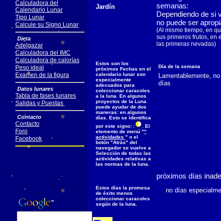
Calculadora del
semanas:
Jardín
Calendario Lunar
Dependiendo de si v
Tipo Lunar
no puede ser apropi
Calcule su Signo Lunar
(Al mismo tiempo, en qu
sus primeros frutos, en 
Dieta
las primeras nevadas)
Adelgazar
Calculadora del IMC
Calculadora de calorías
Estos son los
Día de la semana
Peso ideal
próximos Fechas en el
Examen de la figura
calendario lunar son
Lamentablemente, no 
especialmente
días
adecuados para
Datos lunares
coleccionar caracoles
Tabla de fases lunares
a la luna. En algunos
proyectos de la Luna
Salidas y Puestas
puede ayudar de dos
maneras: en algunos
Contacto
días. Esto se identifica
Contacto
por este signo: :
. El
Foro
elemento de menú "
"
actividades
" o el
Facebook
botón "Atrás" del
navegador se vuelve a
Selección de todas las
actividades relativas a
las normas de la luna.
próximos días inad
Estos días la promesa
no días especialmen
de éxito menos
coleccionar caracoles
según de la luna.