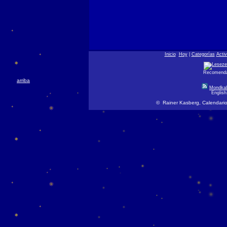
Inicio
Hoy
|
Categorías
Acti
Recomendar
arriba
Mondkal
Englis
© Rainer Kasberg, Calendario