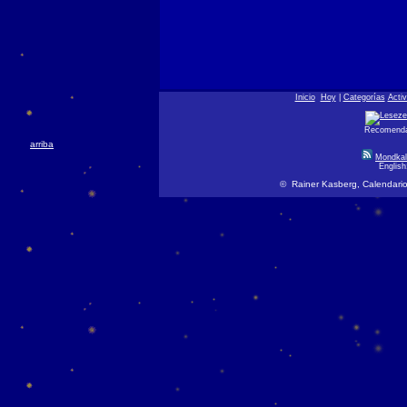
Inicio
Hoy
|
Categorías
Acti
Recomendar
arriba
Mondkal
Englis
© Rainer Kasberg, Calendario