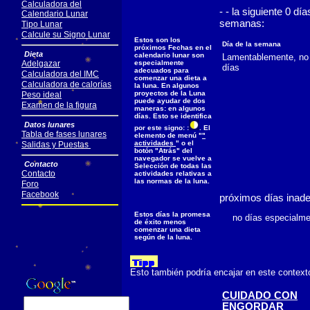
Calculadora del
- - la siguiente 0 d
Calendario Lunar
semanas:
Tipo Lunar
Calcule su Signo Lunar
Estos son los
Día de la semana
próximos Fechas en el
Dieta
calendario lunar son
Lamentablemente, no 
Adelgazar
especialmente
días
adecuados para
Calculadora del IMC
comenzar una dieta a
Calculadora de calorías
la luna. En algunos
proyectos de la Luna
Peso ideal
puede ayudar de dos
Examen de la figura
maneras: en algunos
días. Esto se identifica
Datos lunares
por este signo: :
. El
Tabla de fases lunares
elemento de menú "
"
actividades
" o el
Salidas y Puestas
botón "Atrás" del
navegador se vuelve a
Contacto
Selección de todas las
Contacto
actividades relativas a
las normas de la luna.
Foro
Facebook
próximos días inad
Estos días la promesa
no días especialmen
de éxito menos
comenzar una dieta
según de la luna.
Esto también podría encajar en este context
CUIDADO CON
ENGORDAR