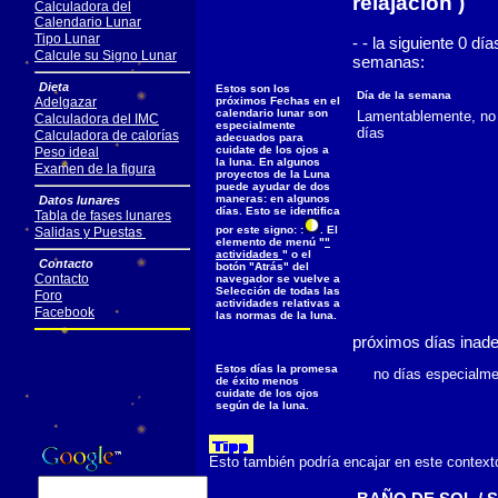
relajacion )
Calculadora del
Calendario Lunar
Tipo Lunar
- - la siguiente 0 d
Calcule su Signo Lunar
semanas:
Dieta
Estos son los
Día de la semana
Adelgazar
próximos Fechas en el
calendario lunar son
Lamentablemente, no 
Calculadora del IMC
especialmente
días
Calculadora de calorías
adecuados para
cuidate de los ojos a
Peso ideal
la luna. En algunos
Examen de la figura
proyectos de la Luna
puede ayudar de dos
maneras: en algunos
Datos lunares
días. Esto se identifica
Tabla de fases lunares
por este signo: :
. El
Salidas y Puestas
elemento de menú "
"
actividades
" o el
Contacto
botón "Atrás" del
Contacto
navegador se vuelve a
Selección de todas las
Foro
actividades relativas a
Facebook
las normas de la luna.
próximos días inad
Estos días la promesa
no días especialmen
de éxito menos
cuidate de los ojos
según de la luna.
Esto también podría encajar en este context