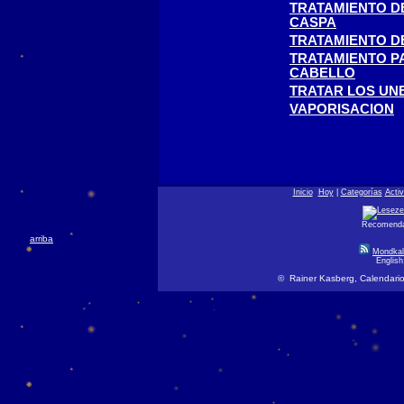
TRATAMIENTO D
CASPA
TRATAMIENTO D
TRATAMIENTO P
CABELLO
TRATAR LOS UN
VAPORISACION
Inicio
Hoy
|
Categorías
Acti
Recomendar
arriba
Mondkal
Englis
© Rainer Kasberg, Calendario