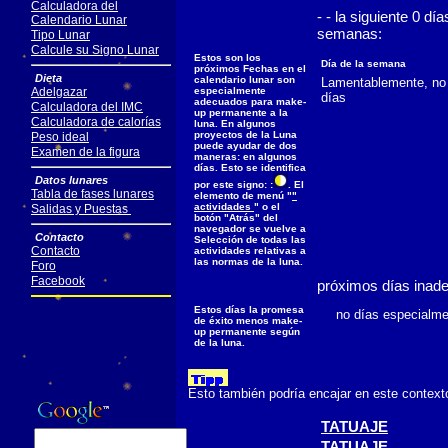
Calculadora del
- - la siguiente 0 d
Calendario Lunar
semanas:
Tipo Lunar
Calcule su Signo Lunar
Estos son los
Día de la semana
próximos Fechas en el
Dieta
calendario lunar son
Lamentablemente, no 
Adelgazar
especialmente
días
adecuados para make-
Calculadora del IMC
up permanente a la
Calculadora de calorías
luna. En algunos
proyectos de la Luna
Peso ideal
puede ayudar de dos
Examen de la figura
maneras: en algunos
días. Esto se identifica
Datos lunares
por este signo: :
. El
Tabla de fases lunares
elemento de menú "
"
actividades
" o el
Salidas y Puestas
botón "Atrás" del
navegador se vuelve a
Contacto
Selección de todas las
Contacto
actividades relativas a
las normas de la luna.
Foro
Facebook
próximos días inad
Estos días la promesa
no días especialmen
de éxito menos make-
up permanente según
de la luna.
Esto también podría encajar en este context
TATUAJE
TATUAJE