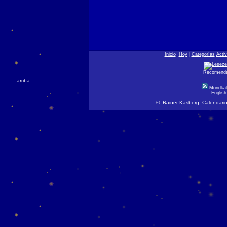
Inicio
Hoy
|
Categorías
Acti
Recomendar
arriba
Mondkal
Englis
© Rainer Kasberg, Calendario